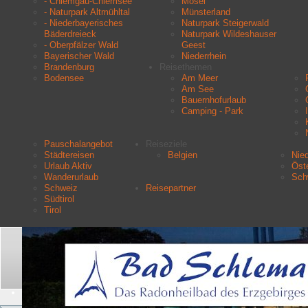
- Chiemgau-Chiemsee
Mosel
- Naturpark Altmühltal
Münsterland
- Niederbayerisches
Naturpark Steigerwald
Bäderdreieck
Naturpark Wildeshauser
- Oberpfälzer Wald
Geest
Bayerischer Wald
Niederrhein
Brandenburg
Reisethemen
Bodensee
Am Meer
Am See
Bauernhofurlaub
Camping - Park
Pauschalangebot
Reiseziele
Städtereisen
Belgien
Nie
Urlaub Aktiv
Öste
Wanderurlaub
Sch
Schweiz
Reisepartner
Südtirol
Tirol
Aktuelle Seite:
Startseite
Suchen