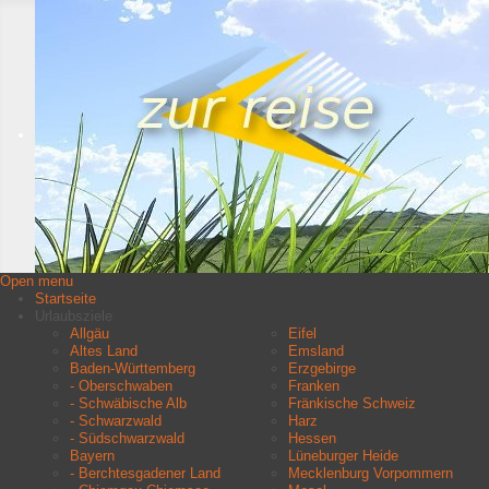
Open menu
Startseite
Urlaubsziele
Allgäu
Eifel
Altes Land
Emsland
Baden-Württemberg
Erzgebirge
- Oberschwaben
Franken
- Schwäbische Alb
Fränkische Schweiz
- Schwarzwald
Harz
- Südschwarzwald
Hessen
Bayern
Lüneburger Heide
- Berchtesgadener Land
Mecklenburg Vorpommern