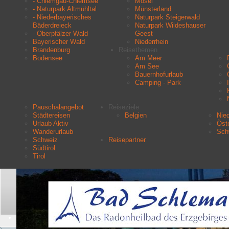
- Chiemgau-Chiemsee
Mosel
- Naturpark Altmühltal
Münsterland
- Niederbayerisches
Naturpark Steigerwald
Bäderdreieck
Naturpark Wildeshauser
- Oberpfälzer Wald
Geest
Bayerischer Wald
Niederrhein
Brandenburg
Reisethemen
Bodensee
Am Meer
Am See
Bauernhofurlaub
Camping - Park
Pauschalangebot
Reiseziele
Städtereisen
Belgien
Nie
Urlaub Aktiv
Öste
Wanderurlaub
Sch
Schweiz
Reisepartner
Südtirol
Tirol
Aktuelle Seite:
Startseite
Urlaubsziele
Thüringen
Suchen