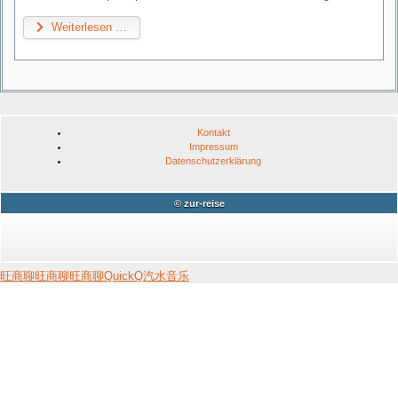
Weiterlesen …
Kontakt
Impressum
Datenschutzerklärung
© zur-reise
旺商聊
旺商聊
旺商聊
QuickQ
汽水音乐