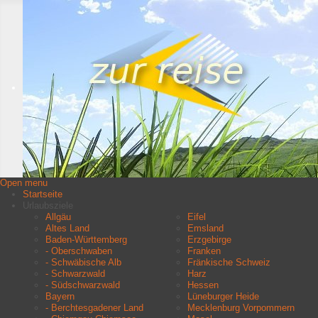
Open menu
Startseite
Urlaubsziele
Allgäu
Eifel
Altes Land
Emsland
Baden-Württemberg
Erzgebirge
- Oberschwaben
Franken
- Schwäbische Alb
Fränkische Schweiz
- Schwarzwald
Harz
- Südschwarzwald
Hessen
Bayern
Lüneburger Heide
- Berchtesgadener Land
Mecklenburg Vorpommern