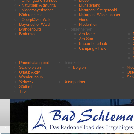
- Chiemgau-Chiemsee
Mosel
- Naturpark Altmühltal
Münsterland
- Niederbayerisches
Naturpark Steigerwald
Bäderdreieck
Naturpark Wildeshauser
- Oberpfälzer Wald
Geest
Bayerischer Wald
Niederrhein
Brandenburg
Reisethemen
Bodensee
Am Meer
Am See
Bauernhofurlaub
Camping - Park
Pauschalangebot
Reiseziele
Städtereisen
Belgien
Nie
Urlaub Aktiv
Öste
Wanderurlaub
Sch
Schweiz
Reisepartner
Südtirol
Tirol
Aktuelle Seite:
Startseite
Urlaubsziele
- Vogtland
Suchen