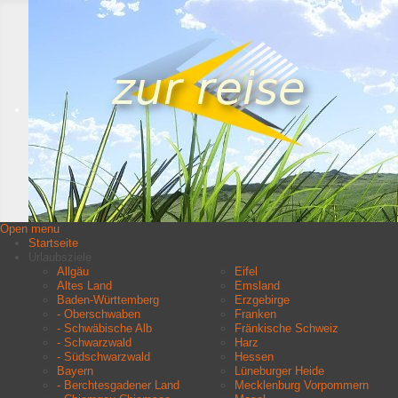
Open menu
Startseite
Urlaubsziele
Allgäu
Eifel
Altes Land
Emsland
Baden-Württemberg
Erzgebirge
- Oberschwaben
Franken
- Schwäbische Alb
Fränkische Schweiz
- Schwarzwald
Harz
- Südschwarzwald
Hessen
Bayern
Lüneburger Heide
- Berchtesgadener Land
Mecklenburg Vorpommern