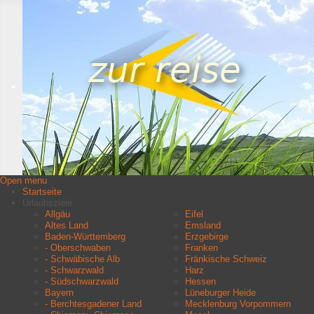
Open menu
Startseite
Urlaubsziele
Allgäu
Eifel
Altes Land
Emsland
Baden-Württemberg
Erzgebirge
- Oberschwaben
Franken
- Schwäbische Alb
Fränkische Schweiz
- Schwarzwald
Harz
- Südschwarzwald
Hessen
Bayern
Lüneburger Heide
- Berchtesgadener Land
Mecklenburg Vorpommern