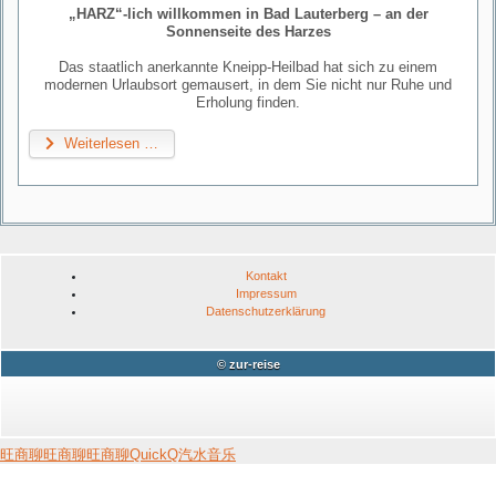
„HARZ“-lich willkommen in Bad Lauterberg – an der
Sonnenseite des Harzes
Das staatlich anerkannte Kneipp-Heilbad hat sich zu einem
modernen Urlaubsort gemausert, in dem Sie nicht nur Ruhe und
Erholung finden.
Weiterlesen …
Kontakt
Impressum
Datenschutzerklärung
© zur-reise
旺商聊
旺商聊
旺商聊
QuickQ
汽水音乐