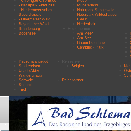
- Chiemgau-Chiemsee
Mosel
- Naturpark Altmühltal
Münsterland
- Niederbayerisches
Naturpark Steigerwald
Bäderdreieck
Naturpark Wildeshauser
- Oberpfälzer Wald
Geest
Bayerischer Wald
Niederrhein
Brandenburg
Reisethemen
Bodensee
Am Meer
Am See
Bauernhofurlaub
Camping - Park
Pauschalangebot
Reiseziele
Städtereisen
Belgien
Nie
Urlaub Aktiv
Öste
Wanderurlaub
Sch
Schweiz
Reisepartner
Südtirol
Tirol
Aktuelle Seite:
Startseite
Urlaubsziele
Harz
Suchen