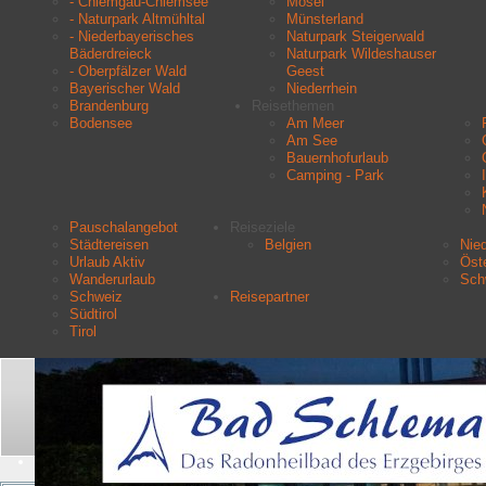
- Chiemgau-Chiemsee
Mosel
- Naturpark Altmühltal
Münsterland
- Niederbayerisches
Naturpark Steigerwald
Bäderdreieck
Naturpark Wildeshauser
- Oberpfälzer Wald
Geest
Bayerischer Wald
Niederrhein
Brandenburg
Reisethemen
Bodensee
Am Meer
Am See
Bauernhofurlaub
Camping - Park
Pauschalangebot
Reiseziele
Städtereisen
Belgien
Nie
Urlaub Aktiv
Öste
Wanderurlaub
Sch
Schweiz
Reisepartner
Südtirol
Tirol
Aktuelle Seite:
Startseite
Urlaubsziele
- Insel Borkum
Suchen