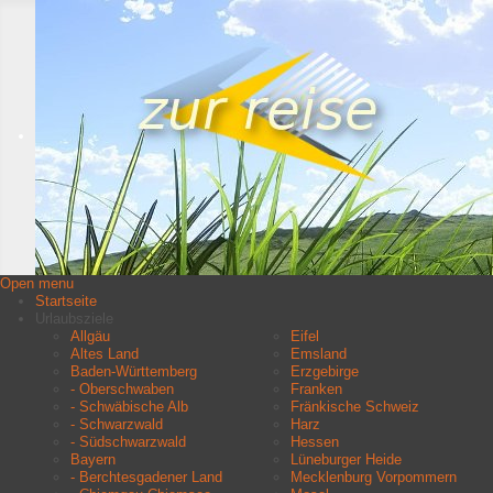
Open menu
Startseite
Urlaubsziele
Allgäu
Eifel
Altes Land
Emsland
Baden-Württemberg
Erzgebirge
- Oberschwaben
Franken
- Schwäbische Alb
Fränkische Schweiz
- Schwarzwald
Harz
- Südschwarzwald
Hessen
Bayern
Lüneburger Heide
- Berchtesgadener Land
Mecklenburg Vorpommern