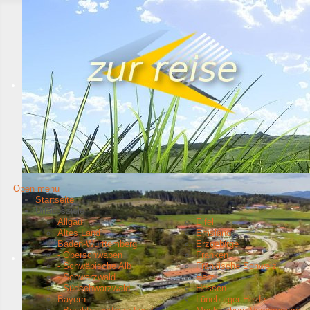
Open menu
Startseite
Urlaubsziele
Allgäu
Eifel
Altes Land
Emsland
Baden-Württemberg
Erzgebirge
- Oberschwaben
Franken
- Schwäbische Alb
Fränkische Schweiz
- Schwarzwald
Harz
- Südschwarzwald
Hessen
Bayern
Lüneburger Heide