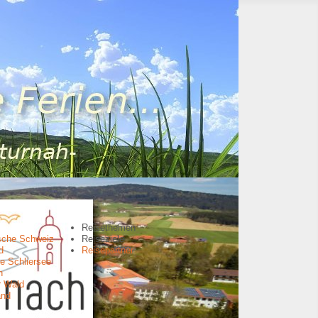
Reisethemen
sche Schweiz
Reiseziele
d
Reisepartner
e Schliersee
n
r Wald
and