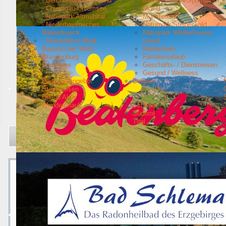
- Berchtesgadener Land
Mecklenburg Vorpommern
- Chiemgau-Chiemsee
Mosel
- Naturpark Altmühltal
Münsterland
- Niederbayerisches
Naturpark Steigerwald
Bäderdreieck
Naturpark Wildeshauser
- Oberpfälzer Wald
Geest
Bayerischer Wald
Niederrhein
Brandenburg
Familienurlaub
Bodensee
Geschäfts- / Dienstreisen
Gesund / Wellness
Pauschalangebot
Belgien
Städtereisen
Urlaub Aktiv
Wanderurlaub
Schweiz
Südtirol
Tirol
Aktuelle Seite:
Startseite
Urlaubsziele
Odenwald
Tourist-Information Re
Tourist-Information Reichelsheim