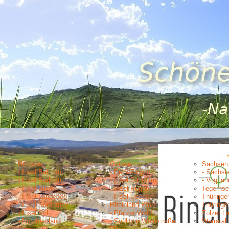
Nordsee
Ostsee
Sachsen
- Insel Baltrum
- Darß/Zingst
- Sächsi
- Insel Borkum
- Insel Fehmarn
- Vogtlan
- Insel Juist
- Insel Rügen
Tegernse
- Insel Langeoog
- Insel Usedom
Thüringe
- Insel Norderney
Rheinland-Pfalz
Thüringe
- Insel Sylt
- Pfälzer Wald
Tölzer L
- Nordfriesland
- Südliche Weinstraße
Werratal