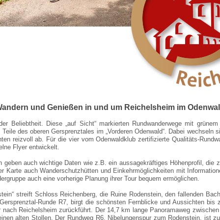
andern und Genießen in und um Reichelsheim im Odenwa
ender Beliebtheit. Diese „auf Sicht“ markierten Rundwanderwege mit grün
en Teile des oberen Gersprenztales im „Vorderen Odenwald“. Dabei wechseln si
en reizvoll ab. Für die vier vom Odenwaldklub zertifizierte Qualitäts-Run
lne Flyer entwickelt.
ern geben auch wichtige Daten wie z.B. ein aussagekräftiges Höhenprofil, di
 der Karte auch Wanderschutzhütten und Einkehrmöglichkeiten mit Informatio
ergruppe auch eine vorherige Planung ihrer Tour bequem ermöglichen.
in“ streift Schloss Reichenberg, die Ruine Rodenstein, den fallenden Bac
ersprenztal-Runde R7, birgt die schönsten Fernblicke und Aussichten bis 
 nach Reichelsheim zurückführt. Der 14,7 km lange Panoramaweg zwischen 
 einen alten Stollen. Der Rundweg R6, Nibelungenspur zum Rodenstein, ist z