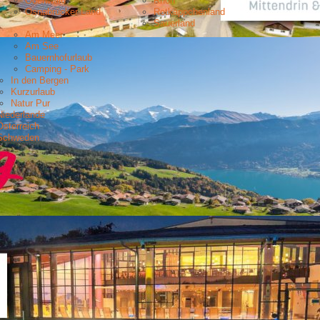
Odenwald
Rhön
Osnabrücker Land
Rotkäppchenland
Sauerland
Am Meer
Am See
Bauernhofurlaub
Camping - Park
In den Bergen
Kurzurlaub
Natur Pur
Niederlande
Österreich
Schweden
ichelsheim