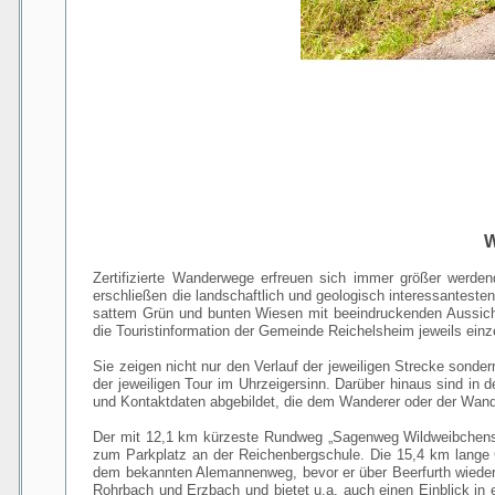
W
Zertifizierte Wanderwege erfreuen sich immer größer werd
erschließen die landschaftlich und geologisch interessantest
sattem Grün und bunten Wiesen mit beeindruckenden Aussicht
die Touristinformation der Gemeinde Reichelsheim jeweils einze
Sie zeigen nicht nur den Verlauf der jeweiligen Strecke sond
der jeweiligen Tour im Uhrzeigersinn. Darüber hinaus sind in
und Kontaktdaten abgebildet, die dem Wanderer oder der Wand
Der mit 12,1 km kürzeste Rundweg „Sagenweg Wildweibchenste
zum Parkplatz an der Reichenbergschule. Die 15,4 km lange G
dem bekannten Alemannenweg, bevor er über Beerfurth wieder
Rohrbach und Erzbach und bietet u.a. auch einen Einblick in