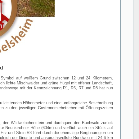
ld
em Symbol auf weißem Grund zwischen 12 und 24 Kilometern,
ch lichte Mischwälder und grüne Hügel mit offener Landschaft,
dwanderwege mit der Kennzeichnung R1, R6, R7 und R8 hat nun
e zu leistenden Höhenmeter und eine umfangreiche Beschreibung
nen zu den jeweiligen Gastronomiebetrieben mit Öffnungszeiten
h, den Wildweibchenstein und durchquert den Buchwald zurück
zur Neunkirchner Höhe (604m) und verläuft auch ein Stück auf
Erz und Stein R8 führt durch die ehemalige Bergbauregion um
ugleich der längste und anspruchsvollste Rundweg mit 24,6 km