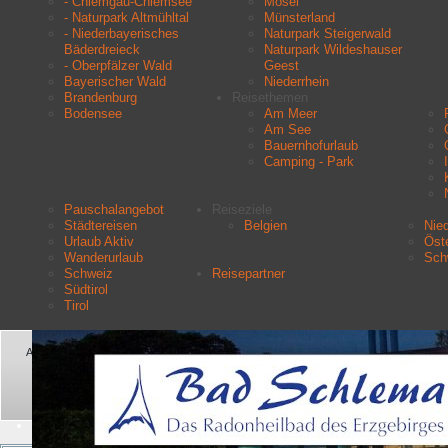
- Chiemgau-Chiemsee
Mosel
- Naturpark Altmühltal
Münsterland
- Niederbayerisches
Naturpark Steigerwald
Bäderdreieck
Naturpark Wildeshauser
- Oberpfälzer Wald
Geest
Bayerischer Wald
Niederrhein
Brandenburg
Reisethemen
Bodensee
Am Meer
Am See
Bauernhofurlaub
Camping - Park
Pauschalangebot
Reiseziele
Städtereisen
Belgien
Nie
Urlaub Aktiv
Öste
Wanderurlaub
Sch
Schweiz
Reisepartner
Südtirol
Tirol
Aktuelle Seite:
Startseite
Reiseziele
Schweiz
Beatenberg Tourismus
Suchen