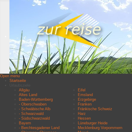
Open menu
Startseite
Urlaubsziele
Allgäu
Eifel
Altes Land
Emsland
Baden-Württemberg
Erzgebirge
- Oberschwaben
Franken
- Schwäbische Alb
Fränkische Schweiz
- Schwarzwald
Harz
- Südschwarzwald
Hessen
Bayern
Lüneburger Heide
- Berchtesgadener Land
Mecklenburg Vorpommern