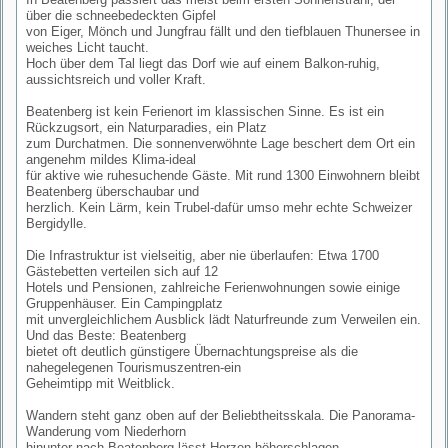
über die schneebedeckten Gipfel
von Eiger, Mönch und Jungfrau fällt und den tiefblauen Thunersee in
weiches Licht taucht.
Hoch über dem Tal liegt das Dorf wie auf einem Balkon-ruhig,
aussichtsreich und voller Kraft.
Beatenberg ist kein Ferienort im klassischen Sinne. Es ist ein
Rückzugsort, ein Naturparadies, ein Platz
zum Durchatmen. Die sonnenverwöhnte Lage beschert dem Ort ein
angenehm mildes Klima-ideal
für aktive wie ruhesuchende Gäste. Mit rund 1300 Einwohnern bleibt
Beatenberg überschaubar und
herzlich. Kein Lärm, kein Trubel-dafür umso mehr echte Schweizer
Bergidylle.
Die Infrastruktur ist vielseitig, aber nie überlaufen: Etwa 1700
Gästebetten verteilen sich auf 12
Hotels und Pensionen, zahlreiche Ferienwohnungen sowie einige
Gruppenhäuser. Ein Campingplatz
mit unvergleichlichem Ausblick lädt Naturfreunde zum Verweilen ein.
Und das Beste: Beatenberg
bietet oft deutlich günstigere Übernachtungspreise als die
nahegelegenen Tourismuszentren-ein
Geheimtipp mit Weitblick.
Wandern steht ganz oben auf der Beliebtheitsskala. Die Panorama-
Wanderung vom Niederhorn
hinunter nach Beatenberg lässt Herzen höherschlagen-