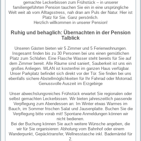
gemachte Leckerbissen zum Frühstück – in unserer
familiengeführten Pension tauchen Sie ein in eine ursprüngliche
Welt weit ab vom Alltagsstress, nah dran am Puls der Natur. Hier ist
Platz für Sie. Ganz persönlich.
Herzlich willkommen in unserer Pension!
Ruhig und behaglich: Übernachten in der Pension
Talblick
Unseren Gästen bieten wir 5 Zimmer und 5 Ferienwohnungen.
Insgesamt finden bis zu 30 Personen bei uns einen gemütlichen
Platz zum Schlafen. Eine Flasche Wasser steht bereits für Sie auf
dem Zimmer bereit. Alle Räume sind saniert, Sauberkeit ist uns ein
großes Anliegen. WLAN ist kostenfrei im ganzen Haus verfügbar.
Unser Parkplatz befindet sich direkt vor der Tür. Sie finden bei uns
ebenfalls sichere Abstellmöglichkeiten für Ihr Fahrrad oder Motorrad.
Genussvolle Auszeit im Erzgebirge
Unser abwechslungsreiches Frühstück erwartet Sie regionalen oder
selbst gemachten Leckerbissen. Wir bieten jahreszeitlich passende
Verpflegung zum Abendessen an: Im Winter etwas Warmes im
Bauch, im Sommer frischen Salat und Jausenplatte. Buchen Sie die
Verpflegung bitte vorab mit! Spontane Anmeldungen können wir
nicht bedienen.
Bei der Buchung können Sie auch weitere Wünsche angeben, die
wir für Sie organisieren: Abholung vom Bahnhof oder einem
Wanderpunkt, Gepäcktransfer, Wellnesstasche inkl. Bademäntel für
2.