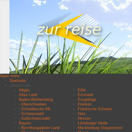
Open menu
Startseite
Urlaubsziele
Allgäu
Eifel
Altes Land
Emsland
Baden-Württemberg
Erzgebirge
- Oberschwaben
Franken
- Schwäbische Alb
Fränkische Schweiz
- Schwarzwald
Harz
- Südschwarzwald
Hessen
Bayern
Lüneburger Heide
- Berchtesgadener Land
Mecklenburg Vorpommern