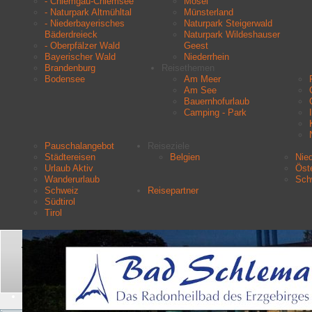
- Chiemgau-Chiemsee
Mosel
- Naturpark Altmühltal
Münsterland
- Niederbayerisches
Naturpark Steigerwald
Bäderdreieck
Naturpark Wildeshauser
- Oberpfälzer Wald
Geest
Bayerischer Wald
Niederrhein
Brandenburg
Reisethemen
Bodensee
Am Meer
Am See
Bauernhofurlaub
Camping - Park
Pauschalangebot
Reiseziele
Städtereisen
Belgien
Nie
Urlaub Aktiv
Öste
Wanderurlaub
Sch
Schweiz
Reisepartner
Südtirol
Tirol
Aktuelle Seite:
Startseite
Urlaubsziele
Erzgebirge
Pension Talblick
Suchen